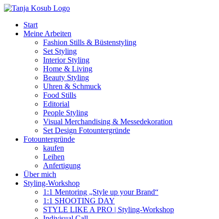
Zum
Inhalt
Start
springen
Meine Arbeiten
Fashion Stills & Büstenstyling
Set Styling
Interior Styling
Home & Living
Beauty Styling
Uhren & Schmuck
Food Stills
Editorial
People Styling
Visual Merchandising & Messedekoration
Set Design Fotountergründe
Fotountergründe
kaufen
Leihen
Anfertigung
Über mich
Styling-Workshop
1:1 Mentoring „Style up your Brand“
1:1 SHOOTING DAY
STYLE LIKE A PRO | Styling-Workshop
Indivisual Call