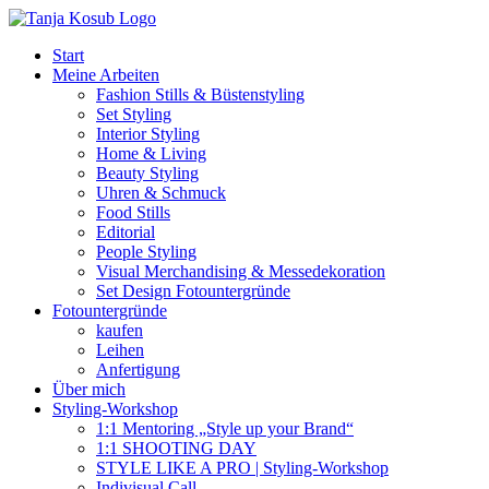
Zum
Inhalt
Start
springen
Meine Arbeiten
Fashion Stills & Büstenstyling
Set Styling
Interior Styling
Home & Living
Beauty Styling
Uhren & Schmuck
Food Stills
Editorial
People Styling
Visual Merchandising & Messedekoration
Set Design Fotountergründe
Fotountergründe
kaufen
Leihen
Anfertigung
Über mich
Styling-Workshop
1:1 Mentoring „Style up your Brand“
1:1 SHOOTING DAY
STYLE LIKE A PRO | Styling-Workshop
Indivisual Call