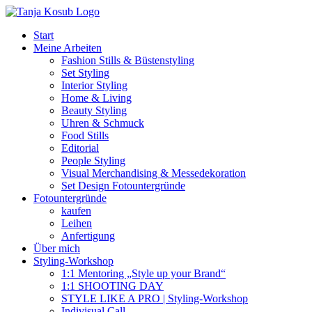
Zum
Inhalt
Start
springen
Meine Arbeiten
Fashion Stills & Büstenstyling
Set Styling
Interior Styling
Home & Living
Beauty Styling
Uhren & Schmuck
Food Stills
Editorial
People Styling
Visual Merchandising & Messedekoration
Set Design Fotountergründe
Fotountergründe
kaufen
Leihen
Anfertigung
Über mich
Styling-Workshop
1:1 Mentoring „Style up your Brand“
1:1 SHOOTING DAY
STYLE LIKE A PRO | Styling-Workshop
Indivisual Call