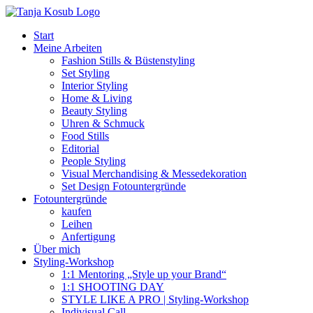
Zum
Inhalt
Start
springen
Meine Arbeiten
Fashion Stills & Büstenstyling
Set Styling
Interior Styling
Home & Living
Beauty Styling
Uhren & Schmuck
Food Stills
Editorial
People Styling
Visual Merchandising & Messedekoration
Set Design Fotountergründe
Fotountergründe
kaufen
Leihen
Anfertigung
Über mich
Styling-Workshop
1:1 Mentoring „Style up your Brand“
1:1 SHOOTING DAY
STYLE LIKE A PRO | Styling-Workshop
Indivisual Call