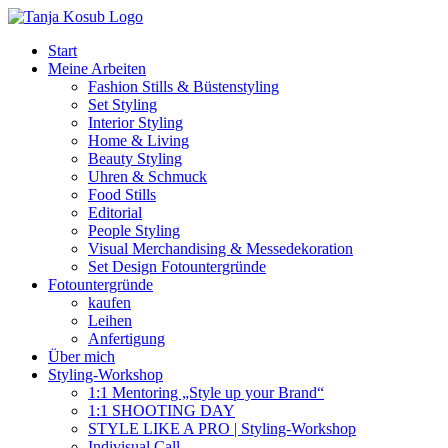
Zum
Inhalt
Start
springen
Meine Arbeiten
Fashion Stills & Büstenstyling
Set Styling
Interior Styling
Home & Living
Beauty Styling
Uhren & Schmuck
Food Stills
Editorial
People Styling
Visual Merchandising & Messedekoration
Set Design Fotountergründe
Fotountergründe
kaufen
Leihen
Anfertigung
Über mich
Styling-Workshop
1:1 Mentoring „Style up your Brand“
1:1 SHOOTING DAY
STYLE LIKE A PRO | Styling-Workshop
Indivisual Call