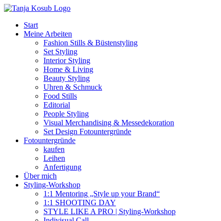
Zum
Inhalt
Start
springen
Meine Arbeiten
Fashion Stills & Büstenstyling
Set Styling
Interior Styling
Home & Living
Beauty Styling
Uhren & Schmuck
Food Stills
Editorial
People Styling
Visual Merchandising & Messedekoration
Set Design Fotountergründe
Fotountergründe
kaufen
Leihen
Anfertigung
Über mich
Styling-Workshop
1:1 Mentoring „Style up your Brand“
1:1 SHOOTING DAY
STYLE LIKE A PRO | Styling-Workshop
Indivisual Call