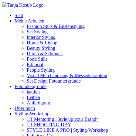
Zum
Inhalt
Start
springen
Meine Arbeiten
Fashion Stills & Büstenstyling
Set Styling
Interior Styling
Home & Living
Beauty Styling
Uhren & Schmuck
Food Stills
Editorial
People Styling
Visual Merchandising & Messedekoration
Set Design Fotountergründe
Fotountergründe
kaufen
Leihen
Anfertigung
Über mich
Styling-Workshop
1:1 Mentoring „Style up your Brand“
1:1 SHOOTING DAY
STYLE LIKE A PRO | Styling-Workshop
Indivisual Call