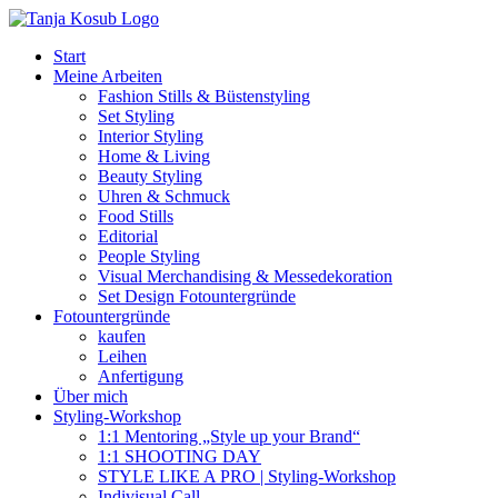
Zum
Inhalt
Start
springen
Meine Arbeiten
Fashion Stills & Büstenstyling
Set Styling
Interior Styling
Home & Living
Beauty Styling
Uhren & Schmuck
Food Stills
Editorial
People Styling
Visual Merchandising & Messedekoration
Set Design Fotountergründe
Fotountergründe
kaufen
Leihen
Anfertigung
Über mich
Styling-Workshop
1:1 Mentoring „Style up your Brand“
1:1 SHOOTING DAY
STYLE LIKE A PRO | Styling-Workshop
Indivisual Call