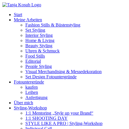
Zum
Inhalt
Start
springen
Meine Arbeiten
Fashion Stills & Büstenstyling
Set Styling
Interior Styling
Home & Living
Beauty Styling
Uhren & Schmuck
Food Stills
Editorial
People Styling
Visual Merchandising & Messedekoration
Set Design Fotountergründe
Fotountergründe
kaufen
Leihen
Anfertigung
Über mich
Styling-Workshop
1:1 Mentoring „Style up your Brand“
1:1 SHOOTING DAY
STYLE LIKE A PRO | Styling-Workshop
Indivisual Call