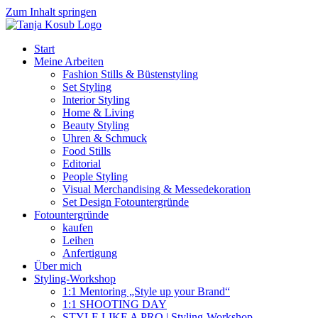
Zum Inhalt springen
Start
Meine Arbeiten
Fashion Stills & Büstenstyling
Set Styling
Interior Styling
Home & Living
Beauty Styling
Uhren & Schmuck
Food Stills
Editorial
People Styling
Visual Merchandising & Messedekoration
Set Design Fotountergründe
Fotountergründe
kaufen
Leihen
Anfertigung
Über mich
Styling-Workshop
1:1 Mentoring „Style up your Brand“
1:1 SHOOTING DAY
STYLE LIKE A PRO | Styling-Workshop