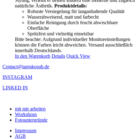
Styling, verleiht er deinen Bildern eine moderne und zugleich
natürliche Ästhetik.
Produktdetails:
Robuste Versiegelung für langanhaltende Qualität
Wasserabweisend, matt und farbecht
Einfache Reinigung durch feucht abwischbare
Oberfläche
Spritzfest und vielseitig einsetzbar
Bitte beachte: Aufgrund individueller Monitoreinstellungen
können die Farben leicht abweichen. Versand ausschließlich
innerhalb Deutschlands.
In den Warenkorb
Details
Quick View
Contact@tanjakosub.de
INSTAGRAM
LINKED IN
mit mir arbeiten
Workshops
Fotountergründe
Impressum
AGB