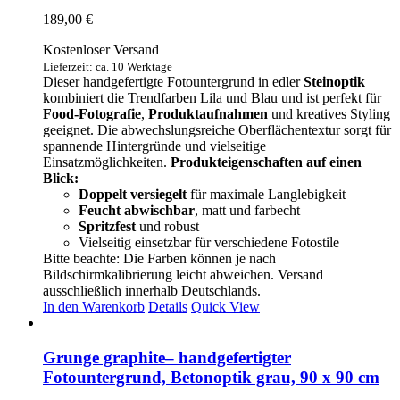
189,00
€
Kostenloser Versand
Lieferzeit: ca. 10 Werktage
Dieser handgefertigte Fotountergrund in edler
Steinoptik
kombiniert die Trendfarben Lila und Blau und ist perfekt für
Food-Fotografie
,
Produktaufnahmen
und kreatives Styling
geeignet. Die abwechslungsreiche Oberflächentextur sorgt für
spannende Hintergründe und vielseitige
Einsatzmöglichkeiten.
Produkteigenschaften auf einen
Blick:
Doppelt versiegelt
für maximale Langlebigkeit
Feucht abwischbar
, matt und farbecht
Spritzfest
und robust
Vielseitig einsetzbar für verschiedene Fotostile
Bitte beachte: Die Farben können je nach
Bildschirmkalibrierung leicht abweichen. Versand
ausschließlich innerhalb Deutschlands.
In den Warenkorb
Details
Quick View
Grunge graphite– handgefertigter
Fotountergrund, Betonoptik grau, 90 x 90 cm