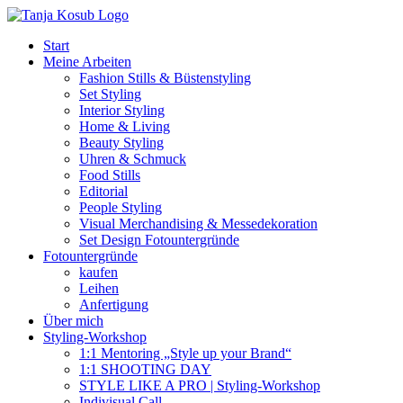
Zum
Inhalt
Start
springen
Meine Arbeiten
Fashion Stills & Büstenstyling
Set Styling
Interior Styling
Home & Living
Beauty Styling
Uhren & Schmuck
Food Stills
Editorial
People Styling
Visual Merchandising & Messedekoration
Set Design Fotountergründe
Fotountergründe
kaufen
Leihen
Anfertigung
Über mich
Styling-Workshop
1:1 Mentoring „Style up your Brand“
1:1 SHOOTING DAY
STYLE LIKE A PRO | Styling-Workshop
Indivisual Call