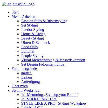
Zum
Inhalt
Start
springen
Meine Arbeiten
Fashion Stills & Büstenstyling
Set Styling
Interior Styling
Home & Living
Beauty Styling
Uhren & Schmuck
Food Stills
Editorial
People Styling
Visual Merchandising & Messedekoration
Set Design Fotountergründe
Fotountergründe
kaufen
Leihen
Anfertigung
Über mich
Styling-Workshop
1:1 Mentoring „Style up your Brand“
1:1 SHOOTING DAY
STYLE LIKE A PRO | Styling-Workshop
Indivisual Call