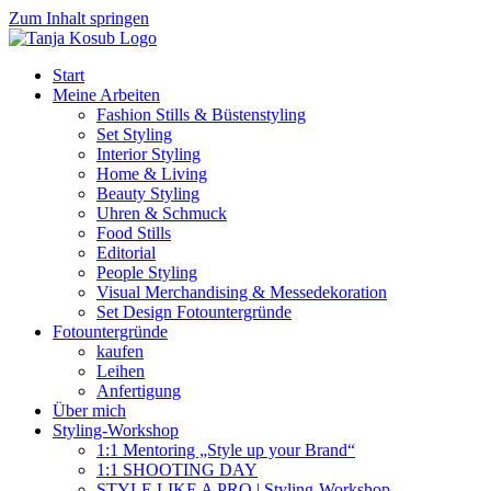
Zum Inhalt springen
Start
Meine Arbeiten
Fashion Stills & Büstenstyling
Set Styling
Interior Styling
Home & Living
Beauty Styling
Uhren & Schmuck
Food Stills
Editorial
People Styling
Visual Merchandising & Messedekoration
Set Design Fotountergründe
Fotountergründe
kaufen
Leihen
Anfertigung
Über mich
Styling-Workshop
1:1 Mentoring „Style up your Brand“
1:1 SHOOTING DAY
STYLE LIKE A PRO | Styling-Workshop