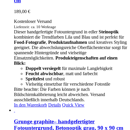
cm
189,00
€
Kostenloser Versand
Lieferzeit: ca. 10 Werktage
Dieser handgefertigte Fotountergrund in edler
Steinoptik
kombiniert die Trendfarben Lila und Blau und ist perfekt für
Food-Fotografie
,
Produktaufnahmen
und kreatives Styling
geeignet. Die abwechslungsreiche Oberflächentextur sorgt für
spannende Hintergründe und vielseitige
Einsatzmöglichkeiten.
Produkteigenschaften auf einen
Blick:
Doppelt versiegelt
für maximale Langlebigkeit
Feucht abwischbar
, matt und farbecht
Spritzfest
und robust
Vielseitig einsetzbar für verschiedene Fotostile
Bitte beachte: Die Farben können je nach
Bildschirmkalibrierung leicht abweichen. Versand
ausschließlich innerhalb Deutschlands.
In den Warenkorb
Details
Quick View
Grunge graphite– handgefertigter
Fotountergrund, Betonoptik grau, 90 x 90 cm