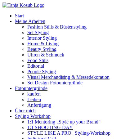
Zum
Inhalt
Start
springen
Meine Arbeiten
Fashion Stills & Büstenstyling
Set Styling
Interior Styling
Home & Living
Beauty Styling
Uhren & Schmuck
Food Stills
Editorial
People Styling
Visual Merchandising & Messedekoration
Set Design Fotountergründe
Fotountergründe
kaufen
Leihen
Anfertigung
Über mich
Styling-Workshop
1:1 Mentoring „Style up your Brand“
1:1 SHOOTING DAY
STYLE LIKE A PRO | Styling-Workshop
Indivisual Call