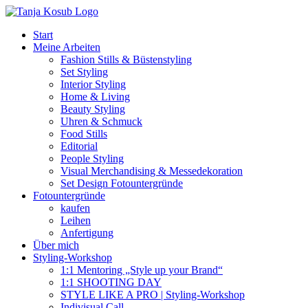
Zum
Inhalt
Start
springen
Meine Arbeiten
Fashion Stills & Büstenstyling
Set Styling
Interior Styling
Home & Living
Beauty Styling
Uhren & Schmuck
Food Stills
Editorial
People Styling
Visual Merchandising & Messedekoration
Set Design Fotountergründe
Fotountergründe
kaufen
Leihen
Anfertigung
Über mich
Styling-Workshop
1:1 Mentoring „Style up your Brand“
1:1 SHOOTING DAY
STYLE LIKE A PRO | Styling-Workshop
Indivisual Call