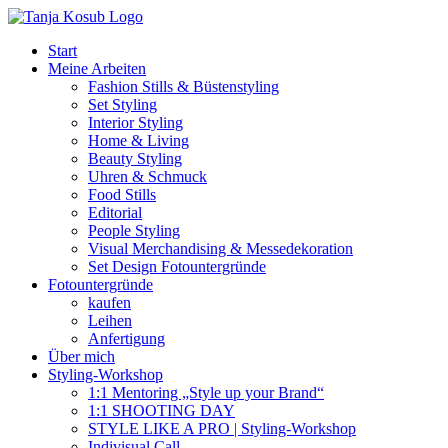
Zum
Inhalt
Start
springen
Meine Arbeiten
Fashion Stills & Büstenstyling
Set Styling
Interior Styling
Home & Living
Beauty Styling
Uhren & Schmuck
Food Stills
Editorial
People Styling
Visual Merchandising & Messedekoration
Set Design Fotountergründe
Fotountergründe
kaufen
Leihen
Anfertigung
Über mich
Styling-Workshop
1:1 Mentoring „Style up your Brand“
1:1 SHOOTING DAY
STYLE LIKE A PRO | Styling-Workshop
Indivisual Call