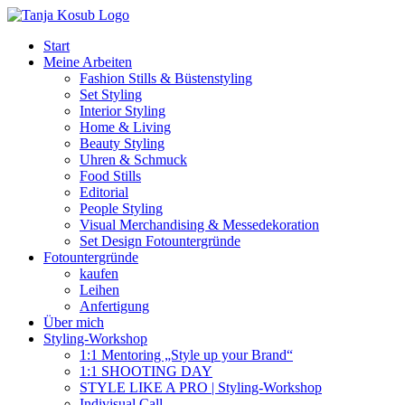
Zum
Inhalt
Start
springen
Meine Arbeiten
Fashion Stills & Büstenstyling
Set Styling
Interior Styling
Home & Living
Beauty Styling
Uhren & Schmuck
Food Stills
Editorial
People Styling
Visual Merchandising & Messedekoration
Set Design Fotountergründe
Fotountergründe
kaufen
Leihen
Anfertigung
Über mich
Styling-Workshop
1:1 Mentoring „Style up your Brand“
1:1 SHOOTING DAY
STYLE LIKE A PRO | Styling-Workshop
Indivisual Call