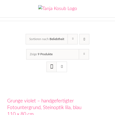
Zum
Inhalt
springen
Sortieren nach
Beliebtheit
Zeige
9 Produkte
Grunge violet – handgefertigter
Fotountergrund, Steinoptik lila, blau
110 x 80 cm