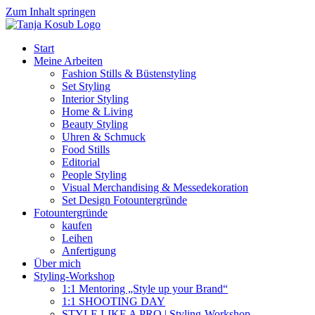
Zum Inhalt springen
Start
Meine Arbeiten
Fashion Stills & Büstenstyling
Set Styling
Interior Styling
Home & Living
Beauty Styling
Uhren & Schmuck
Food Stills
Editorial
People Styling
Visual Merchandising & Messedekoration
Set Design Fotountergründe
Fotountergründe
kaufen
Leihen
Anfertigung
Über mich
Styling-Workshop
1:1 Mentoring „Style up your Brand“
1:1 SHOOTING DAY
STYLE LIKE A PRO | Styling-Workshop