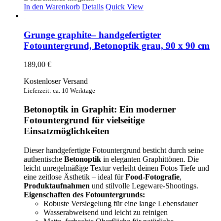
In den Warenkorb
Details
Quick View
Grunge graphite– handgefertigter
Fotountergrund, Betonoptik grau, 90 x 90 cm
189,00
€
Kostenloser Versand
Lieferzeit: ca. 10 Werktage
Betonoptik in Graphit: Ein moderner
Fotountergrund für vielseitige
Einsatzmöglichkeiten
Dieser handgefertigte Fotountergrund besticht durch seine
authentische
Betonoptik
in eleganten Graphittönen. Die
leicht unregelmäßige Textur verleiht deinen Fotos Tiefe und
eine zeitlose Ästhetik – ideal für
Food-Fotografie
,
Produktaufnahmen
und stilvolle Legeware-Shootings.
Eigenschaften des Fotountergrunds:
Robuste Versiegelung für eine lange Lebensdauer
Wasserabweisend und leicht zu reinigen