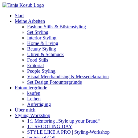
Zum
Inhalt
Start
springen
Meine Arbeiten
Fashion Stills & Büstenstyling
Set Styling
Interior Styling
Home & Living
Beauty Styling
Uhren & Schmuck
Food Stills
Editorial
People Styling
Visual Merchandising & Messedekoration
Set Design Fotountergründe
Fotountergründe
kaufen
Leihen
Anfertigung
Über mich
Styling-Workshop
1:1 Mentoring „Style up your Brand“
1:1 SHOOTING DAY
STYLE LIKE A PRO | Styling-Workshop
Indivisual Call